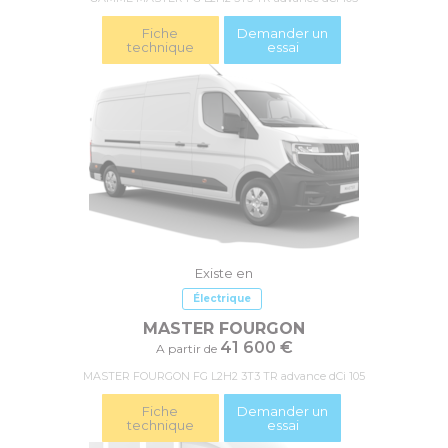
Fiche
Demander un
technique
essai
Existe en
Électrique
MASTER FOURGON
41 600 €
A partir de
MASTER FOURGON FG L2H2 3T3 TR advance dCi 105
Fiche
Demander un
technique
essai