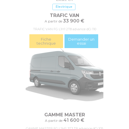
Électrique
TRAFIC VAN
33 900 €
A partir de
TRAFIC VAN FG L1H1 2T8 advance dCi 110
Fiche
Demander un
technique
essai
GAMME MASTER
41 600 €
A partir de
GAMME MASTER FG L2H2 3T3 TR advance dCi 105