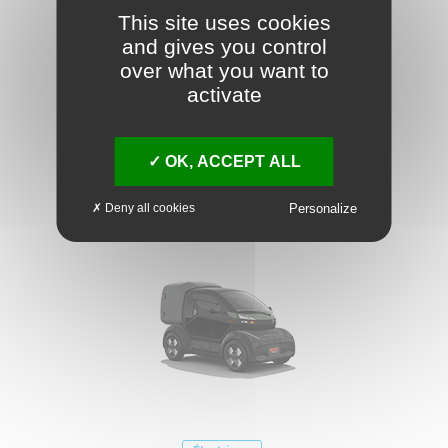
This site uses cookies
and gives you control
Électrique
over what you want to
MASTER PLATEAUX
activate
60 000 €
A partir de
MASTER PLATEAUX E-Tech électrique PRS L3 3T5
advance grande autonomie
OK, ACCEPT ALL
Fiche
Demander un
technique
essai
Deny all cookies
Personalize