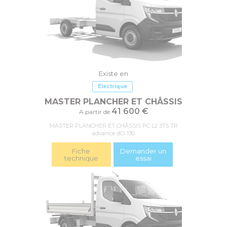
Existe en
Électrique
MASTER PLANCHER ET CHÂSSIS
41 600 €
A partir de
MASTER PLANCHER ET CHÂSSIS PC L2 3T5 TR
advance dCi 130
Fiche
Demander un
technique
essai