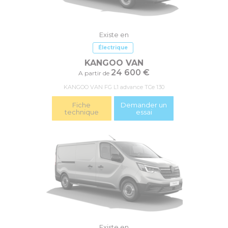
Existe en
Électrique
KANGOO VAN
24 600 €
A partir de
KANGOO VAN FG L1 advance TCe 130
Fiche
Demander un
technique
essai
Existe en